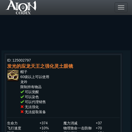
Toggl
navig
ID: 125002797
发光的应龙天王之强化灵土眼镜
帽子
60级以上可以使用
龙吟
限制持有物品
可以觉醒
可以染色
可以代理销售
无法强化
无法提取装备
生命力
+374
魔力消减
+37
飞行速度
+10%
物理致命一击防御
+70