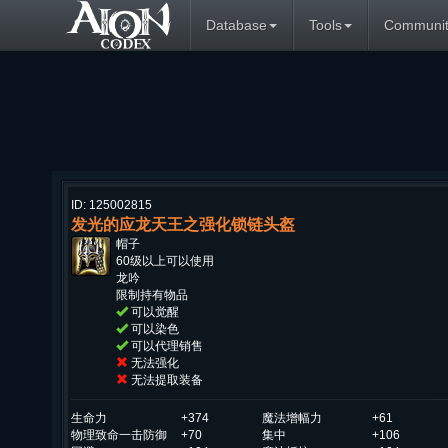
Database
Tools
Communit
ID: 125002815
发光的应龙天王之强化锁链头盔
帽子
60级以上可以使用
龙吟
限制持有物品
可以觉醒
可以染色
可以代理销售
无法强化
无法提取装备
生命力
+374
魔法增幅力
+61
物理致命一击防御
+70
集中
+106