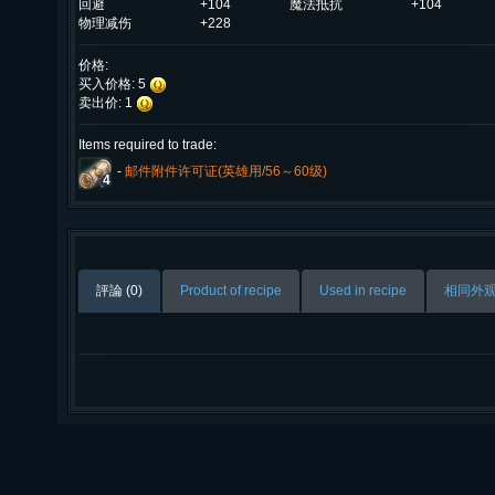
回避
+104
魔法抵抗
+104
物理减伤
+228
价格:
买入价格: 5
卖出价: 1
Items required to trade:
-
邮件附件许可证(英雄用/56～60级)
4
評論 (0)
Product of recipe
Used in recipe
相同外