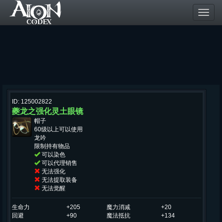
Toggl
navig
ID: 125002822
夔龙之强化灵土眼镜
帽子
60级以上可以使用
龙吟
限制持有物品
可以染色
可以代理销售
无法强化
无法提取装备
无法觉醒
生命力
+205
魔力消减
+20
回避
+90
魔法抵抗
+134