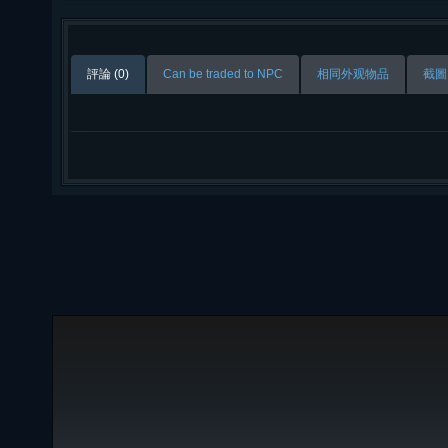
評論 (0)
Can be traded to NPC
相同外观物品
截圖 