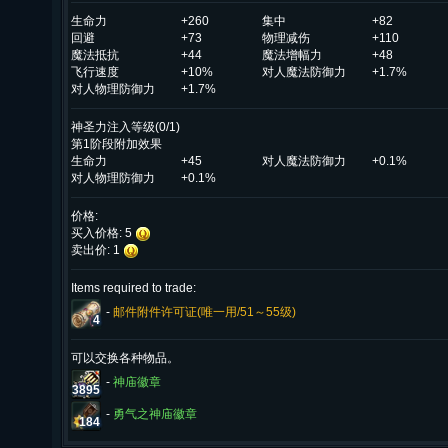
生命力
+260
集中
+82
回避
+73
物理减伤
+110
魔法抵抗
+44
魔法增幅力
+48
飞行速度
+10%
对人魔法防御力
+1.7%
对人物理防御力
+1.7%
神圣力注入等级(0/1)
第1阶段附加效果
生命力
+45
对人魔法防御力
+0.1%
对人物理防御力
+0.1%
价格:
买入价格: 5
卖出价: 1
Items required to trade:
-
邮件附件许可证(唯一用/51～55级)
4
可以交换各种物品。
-
神庙徽章
3895
-
勇气之神庙徽章
184