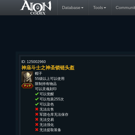
Database
Tools
Communit
ID: 125002960
神庙斗士之神圣锁链头盔
帽子
55级以上可以使用
限制持有物品
可以灵魂刻印
可以觉醒
可以包装255次
可以染色
无法出售
军团仓库无法保存
无法交易
无法强化
无法提取装备