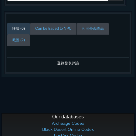
評論 (0)
Can be traded to NPC
相同外观物品
截圖 (2)
登錄發表評論
Our databases
Archeage Codex
Black Desert Online Codex
LostArk Codex