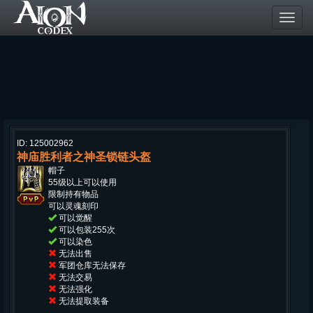
Toggl
navig
ID: 125002962
神庙胜利者之神圣锁链头盔
帽子
55级以上可以使用
限制持有物品
可以灵魂刻印
可以觉醒
可以包装255次
可以染色
无法出售
军团仓库无法保存
无法交易
无法强化
无法提取装备