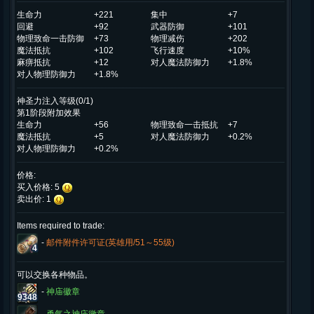
生命力
+221
集中
+7
回避
+92
武器防御
+101
物理致命一击防御
+73
物理减伤
+202
魔法抵抗
+102
飞行速度
+10%
麻痹抵抗
+12
对人魔法防御力
+1.8%
对人物理防御力
+1.8%
神圣力注入等级(0/1)
第1阶段附加效果
生命力
+56
物理致命一击抵抗
+7
魔法抵抗
+5
对人魔法防御力
+0.2%
对人物理防御力
+0.2%
价格:
买入价格: 5
卖出价: 1
Items required to trade:
-
邮件附件许可证(英雄用/51～55级)
4
可以交换各种物品。
-
神庙徽章
9348