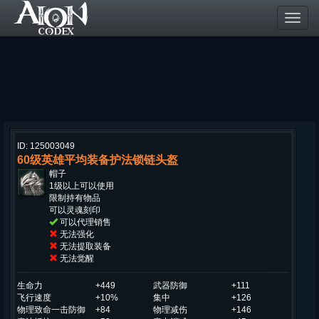
Toggl
navig
ID: 125003049
60级英雄平均装备护法锁链头盔
帽子
1级以上可以使用
限制持有物品
可以灵魂刻印
可以代理销售
无法强化
无法提取装备
无法觉醒
生命力
+449
武器防御
+111
飞行速度
+10%
集中
+126
物理致命一击防御
+84
物理减伤
+146