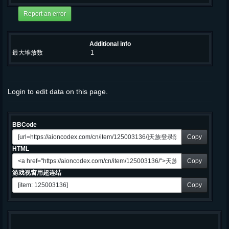
Additional info
最大堆放数
1
Login to edit data on this page.
BBCode
Copy
HTML
Copy
游戏视窗用超连结
Copy