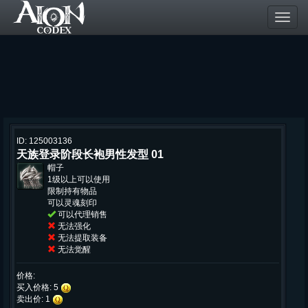
Toggl
navig
ID: 125003136
天族登录阶段长袍男性发型 01
帽子
1级以上可以使用
限制持有物品
可以灵魂刻印
可以代理销售
无法强化
无法提取装备
无法觉醒
价格:
买入价格: 5
卖出价: 1