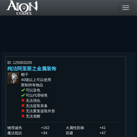
Toggl
navig
ID: 125003205
纯洁阿里斯之金属装饰
帽子
40级以上可以使用
限制持有物品
可以染色
可以代理销售
无法强化
无法提取装备
无法重复提取外形
无法觉醒
物理减伤
+162
火属性防御
+41
魔法抵抗
+34
回避
+47