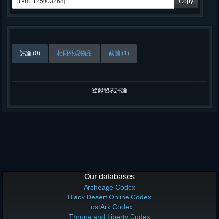
Copy
評論 (0)
相同外观物品
截圖 (1)
登錄發表評論
Our databases
Archeage Codex
Black Desert Online Codex
LostArk Codex
Throne and Liberty Codex