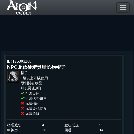
Toggl
navig
ID: 125003268
NPC龙信徒精灵星长袍帽子
帽子
1级以上可以使用
限制持有物品
可以灵魂刻印
可以染色
可以代理销售
无法强化
无法提取装备
无法觉醒
物理减伤
+4
魔法抵抗
+9
精神力
+10
回避
+14