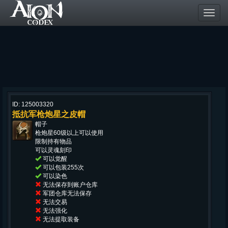
Toggl
navig
ID: 125003320
抵抗军枪炮星之皮帽
帽子
枪炮星60级以上可以使用
限制持有物品
可以灵魂刻印
可以觉醒
可以包装255次
可以染色
无法保存到账户仓库
军团仓库无法保存
无法交易
无法强化
无法提取装备