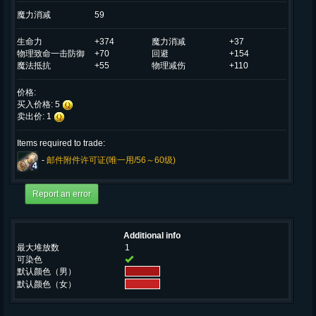
魔力消减
59
生命力
+374
魔力消减
+37
物理致命一击防御
+70
回避
+154
魔法抵抗
+55
物理减伤
+110
价格:
买入价格: 5
卖出价: 1
Items required to trade:
-
邮件附件许可证(唯一用/56～60级)
4
Additional info
最大堆放数
1
可染色
默认颜色（男）
默认颜色（女）