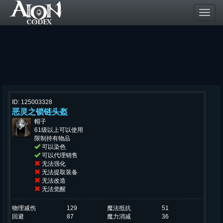
Toggl
navig
ID: 125003328
恶灵之锁链头盔
帽子
61级以上可以使用
限制持有物品
可以染色
可以代理销售
无法强化
无法提取装备
无法改造
无法觉醒
物理减伤
129
魔法抵抗
51
回避
87
魔力消减
36