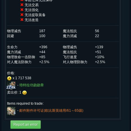
军团仓库无法保存
无法交易
无法强化
无法提取装备
无法改造
物理减伤
187
魔法抵抗
56
回避
100
魔力消减
22
生命力
+396
物理减伤
+139
魔力消减
+44
魔法抵抗
+51
物理致命一击防御
+85
飞行速度
+10%
对人魔法防御力
+2.5%
对人物理防御力
+2.5%
价格:
x 1 717 538
-
培特拉功勋勋章
21.4k
卖出价: 1
Items required to trade:
-
邮件附件许可证(欧比斯英雄用/61～65级)
4