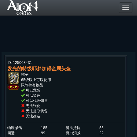
Toggl
navig
ID: 125003431
发光的特级耶梦加得金属头盔
帽子
65级以上可以使用
限制持有物品
可以觉醒
可以染色
可以代理销售
无法强化
无法提取装备
无法改造
物理减伤
185
魔法抵抗
55
回避
99
魔力消减
22