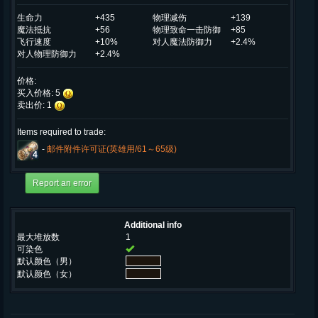
生命力
+435
物理减伤
+139
魔法抵抗
+56
物理致命一击防御
+85
飞行速度
+10%
对人魔法防御力
+2.4%
对人物理防御力
+2.4%
价格:
买入价格: 5
卖出价: 1
Items required to trade:
-
邮件附件许可证(英雄用/61～65级)
4
Additional info
最大堆放数
1
可染色
默认颜色（男）
默认颜色（女）