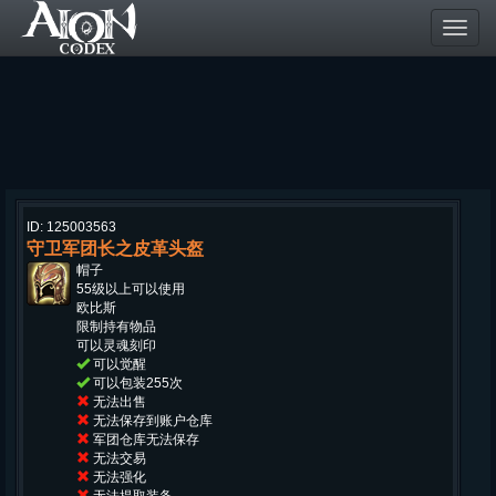
Toggl
navig
ID: 125003563
守卫军团长之皮革头盔
帽子
55级以上可以使用
欧比斯
限制持有物品
可以灵魂刻印
可以觉醒
可以包装255次
无法出售
无法保存到账户仓库
军团仓库无法保存
无法交易
无法强化