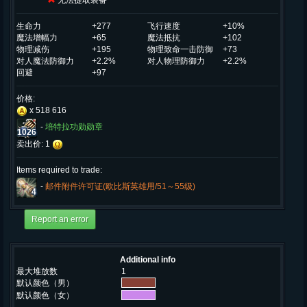
无法提取装备
生命力
+277
飞行速度
+10%
魔法增幅力
+65
魔法抵抗
+102
物理减伤
+195
物理致命一击防御
+73
对人魔法防御力
+2.2%
对人物理防御力
+2.2%
回避
+97
价格:
x 518 616
-
培特拉功勋勋章
1026
卖出价: 1
Items required to trade:
-
邮件附件许可证(欧比斯英雄用/51～55级)
4
Additional info
最大堆放数
1
默认颜色（男）
默认颜色（女）