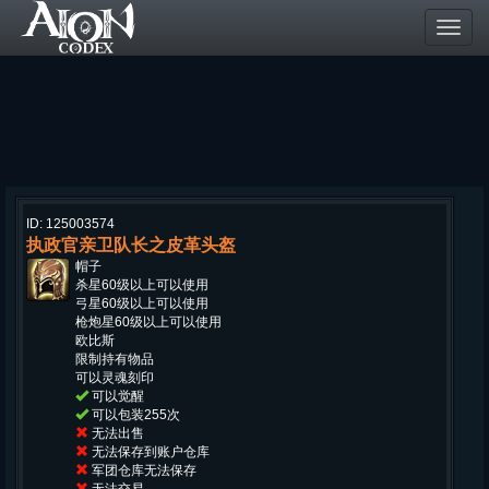
Toggl
navig
ID: 125003574
执政官亲卫队长之皮革头盔
帽子
杀星60级以上可以使用
弓星60级以上可以使用
枪炮星60级以上可以使用
欧比斯
限制持有物品
可以灵魂刻印
可以觉醒
可以包装255次
无法出售
无法保存到账户仓库
军团仓库无法保存