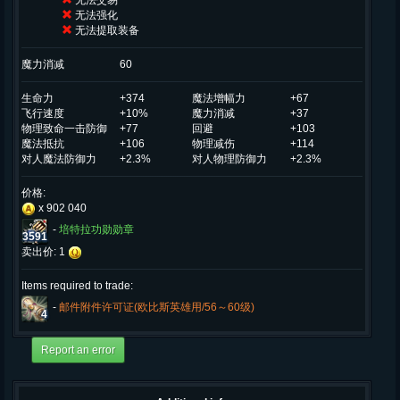
无法交易
无法强化
无法提取装备
魔力消减
60
生命力
+374
魔法增幅力
+67
飞行速度
+10%
魔力消减
+37
物理致命一击防御
+77
回避
+103
魔法抵抗
+106
物理减伤
+114
对人魔法防御力
+2.3%
对人物理防御力
+2.3%
价格:
x 902 040
-
培特拉功勋勋章
3591
卖出价: 1
Items required to trade:
-
邮件附件许可证(欧比斯英雄用/56～60级)
4