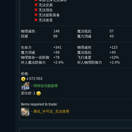
军团仓库无法保存
无法交易
无法强化
无法提取装备
无法改造
物理减伤
148
魔法抵抗
57
回避
99
魔力消减
43
生命力
+341
物理减伤
+115
魔力消减
+39
魔法抵抗
+45
物理致命一击防御
+78
飞行速度
+10%
对人魔法防御力
+2.4%
对人物理防御力
+2.4%
价格:
x 572 553
-
培特拉功勋勋章
7140
卖出价: 1
Items required to trade:
-
测试_许可证_无法使用
4