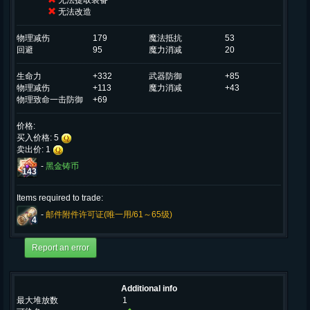
无法提取装备
无法改造
物理减伤
179
魔法抵抗
53
回避
95
魔力消减
20
生命力
+332
武器防御
+85
物理减伤
+113
魔力消减
+43
物理致命一击防御
+69
价格:
买入价格: 5
卖出价: 1
-
黑金铸币
143
Items required to trade:
-
邮件附件许可证(唯一用/61～65级)
4
Additional info
最大堆放数
1