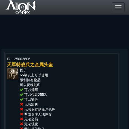
Toggl
navig
ID: 125003606
天军特战兵之金属头盔
帽子
65级以上可以使用
限制持有物品
可以灵魂刻印
可以觉醒
可以包装255次
可以染色
无法出售
无法保存到账户仓库
军团仓库无法保存
无法交易
无法强化