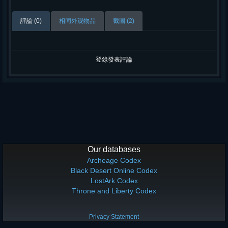
評論 (0)
相同外观物品
截圖 (2)
登錄發表評論
Our databases
Archeage Codex
Black Desert Online Codex
LostArk Codex
Throne and Liberty Codex
Privacy Statement