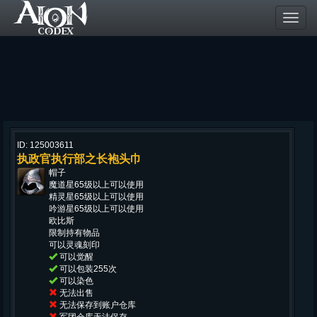
Toggl
navig
ID: 125003611
执政官执行部之长袍头巾
帽子
魔道星65级以上可以使用
精灵星65级以上可以使用
吟游星65级以上可以使用
欧比斯
限制持有物品
可以灵魂刻印
可以觉醒
可以包装255次
可以染色
无法出售
无法保存到账户仓库