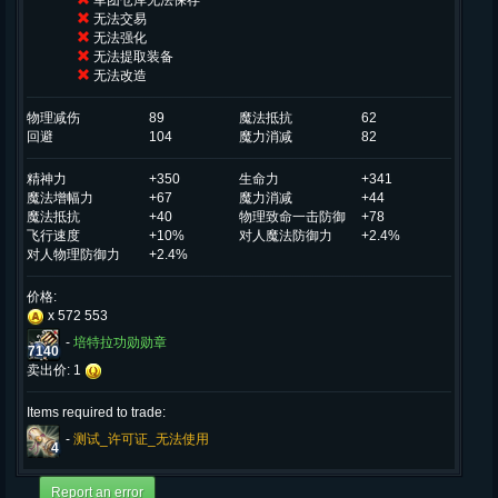
军团仓库无法保存
无法交易
无法强化
无法提取装备
无法改造
物理减伤
89
魔法抵抗
62
回避
104
魔力消减
82
精神力
+350
生命力
+341
魔法增幅力
+67
魔力消减
+44
魔法抵抗
+40
物理致命一击防御
+78
飞行速度
+10%
对人魔法防御力
+2.4%
对人物理防御力
+2.4%
价格:
x 572 553
-
培特拉功勋勋章
7140
卖出价: 1
Items required to trade:
-
测试_许可证_无法使用
4