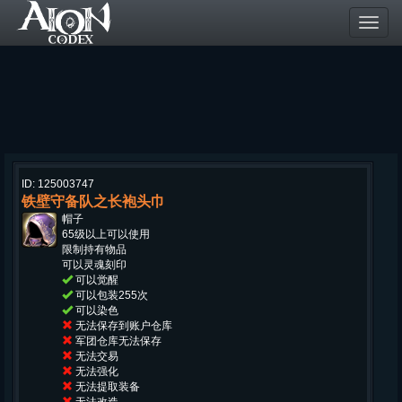
Toggl
navig
ID: 125003747
铁壁守备队之长袍头巾
帽子
65级以上可以使用
限制持有物品
可以灵魂刻印
可以觉醒
可以包装255次
可以染色
无法保存到账户仓库
军团仓库无法保存
无法交易
无法强化
无法提取装备