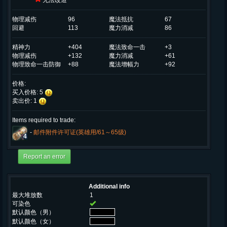
无法改造
物理减伤
96
魔法抵抗
67
回避
113
魔力消减
86
精神力
+404
魔法致命一击
+3
物理减伤
+132
魔力消减
+61
物理致命一击防御
+88
魔法增幅力
+92
价格:
买入价格: 5
卖出价: 1
Items required to trade:
-
邮件附件许可证(英雄用/61～65级)
4
Additional info
最大堆放数
1
可染色
默认颜色（男）
默认颜色（女）