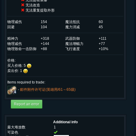
无法提取装备
无法改造
无法重复提取外形
物理减伤
154
魔法抵抗
60
回避
104
魔力消减
45
精神力
+318
武器防御
+111
物理减伤
+144
魔法增幅力
+77
物理致命一击防御
+88
飞行速度
+10%
价格:
买入价格: 5
卖出价: 1
Items required to trade:
-
邮件附件许可证(英雄用/61～65级)
4
Additional info
最大堆放数
1
可染色