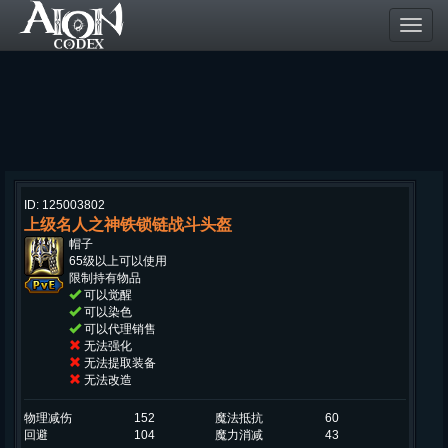
Toggl
navig
ID: 125003802
上级名人之神铁锁链战斗头盔
帽子
65级以上可以使用
限制持有物品
可以觉醒
可以染色
可以代理销售
无法强化
无法提取装备
无法改造
物理减伤
152
魔法抵抗
60
回避
104
魔力消减
43