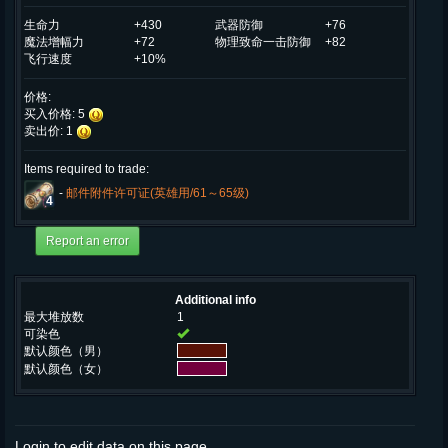
生命力
+430
武器防御
+76
魔法增幅力
+72
物理致命一击防御
+82
飞行速度
+10%
价格:
买入价格: 5
卖出价: 1
Items required to trade:
-
邮件附件许可证(英雄用/61～65级)
4
Additional info
最大堆放数
1
可染色
默认颜色（男）
默认颜色（女）
Login to edit data on this page.