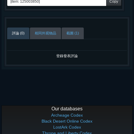
Copy
評論 (0)
相同外观物品
截圖 (1)
登錄發表評論
Our databases
Archeage Codex
Black Desert Online Codex
LostArk Codex
Throne and Liberty Codex