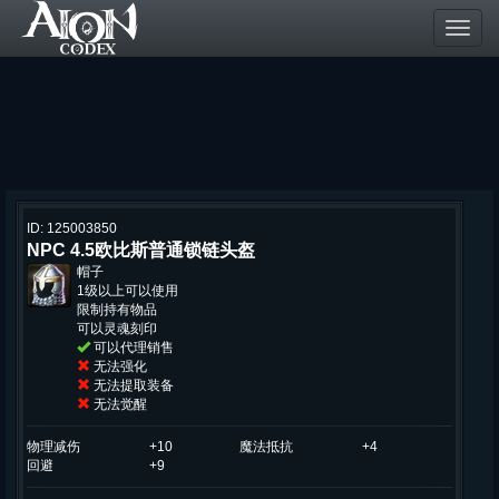
Toggl
navig
ID: 125003850
NPC 4.5欧比斯普通锁链头盔
帽子
1级以上可以使用
限制持有物品
可以灵魂刻印
可以代理销售
无法强化
无法提取装备
无法觉醒
物理减伤
+10
魔法抵抗
+4
回避
+9