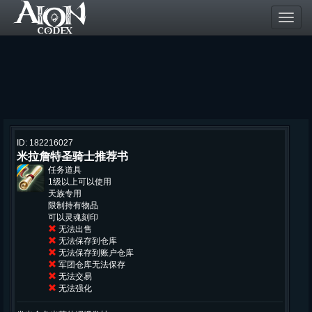
Toggl
navig
ID: 182216027
米拉詹特圣骑士推荐书
任务道具
1级以上可以使用
天族专用
限制持有物品
可以灵魂刻印
无法出售
无法保存到仓库
无法保存到账户仓库
军团仓库无法保存
无法交易
无法强化