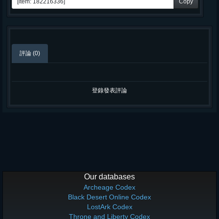
Copy
評論 (0)
登錄發表評論
Our databases
Archeage Codex
Black Desert Online Codex
LostArk Codex
Throne and Liberty Codex