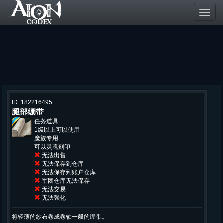
Toggl
navig
ID: 182216495
腿部绷带
任务道具
1级以上可以使用
魔族专用
可以灵魂刻印
无法出售
无法保存到仓库
无法保存到账户仓库
军团仓库无法保存
无法交易
无法强化
将轻薄的纱布卷成卷轴一般的绷带。