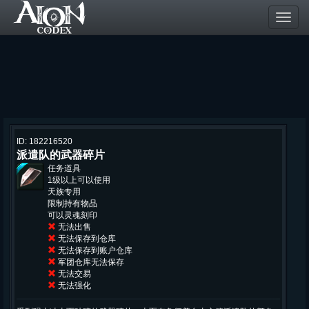
Toggl
navig
ID: 182216520
派遣队的武器碎片
任务道具
1级以上可以使用
天族专用
限制持有物品
可以灵魂刻印
无法出售
无法保存到仓库
无法保存到账户仓库
军团仓库无法保存
无法交易
无法强化