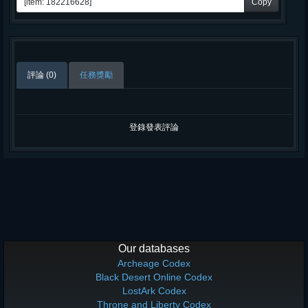
Copy
評論 (0)
任務獎勵
登錄發表評論
Our databases
Archeage Codex
Black Desert Online Codex
LostArk Codex
Throne and Liberty Codex