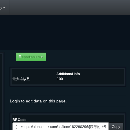
y
Additional info
最大堆放数
100
Login to edit data on this page.
BBCode
Copy