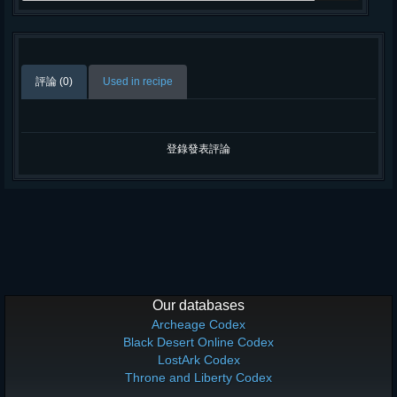
評論 (0)
Used in recipe
登錄發表評論
Our databases
Archeage Codex
Black Desert Online Codex
LostArk Codex
Throne and Liberty Codex