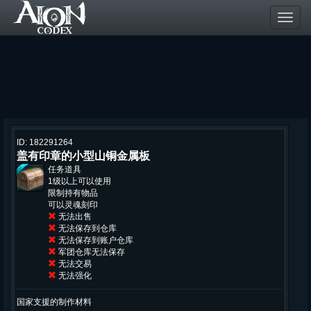
Toggl
navig
ID: 182291264
盖有印章的小型山铜金属板
任务道具
1级以上可以使用
限制持有物品
可以灵魂刻印
无法出售
无法保存到仓库
无法保存到账户仓库
军团仓库无法保存
无法交易
无法强化
国家支援的制作材料