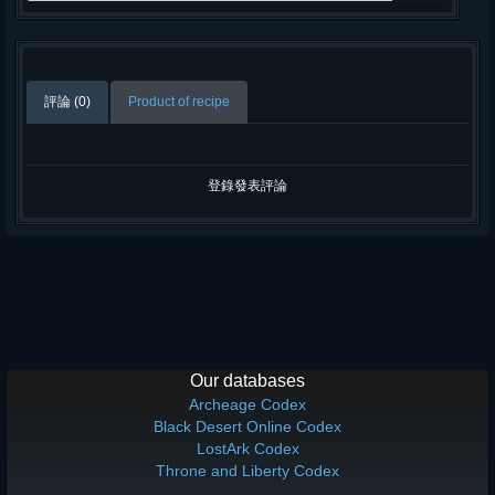
評論 (0)
Product of recipe
登錄發表評論
Our databases
Archeage Codex
Black Desert Online Codex
LostArk Codex
Throne and Liberty Codex