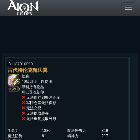
Toggl
navig
ID: 187010099
古代特伦克魔法翼
翅膀
40级以上可以使用
限制持有物品
可以灵魂刻印
无法保存到账户仓库
军团仓库无法保存
无法交易
无法提取装备
无法重复提取外形
生命力
1380
魔法攻击力
319
魔法防御
81
精神力
217