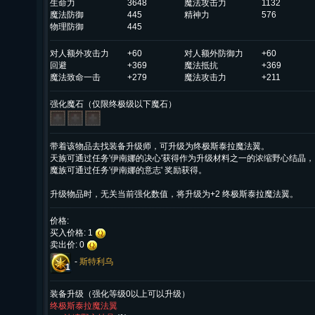
生命力
3648
魔法攻击力
1132
魔法防御
445
精神力
576
物理防御
445
对人额外攻击力
+60
对人额外防御力
+60
回避
+369
魔法抵抗
+369
魔法致命一击
+279
魔法攻击力
+211
强化魔石（仅限终极级以下魔石）
带着该物品去找装备升级师，可升级为终极斯泰拉魔法翼。
天族可通过任务'伊南娜的决心'获得作为升级材料之一的浓缩野心结晶，
魔族可通过任务'伊南娜的意志' 奖励获得。
升级物品时，无关当前强化数值，将升级为+2 终极斯泰拉魔法翼。
价格:
买入价格: 1
卖出价: 0
-
斯特利乌
1
装备升级（强化等级0以上可以升级）
终极斯泰拉魔法翼