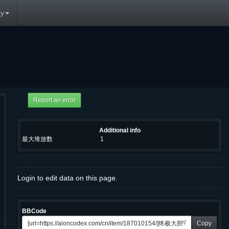
y
Additional info
最大堆放数
1
Login to edit data on this page.
BBCode
Copy