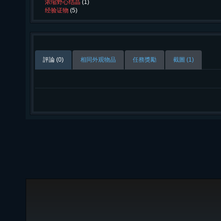
浓缩野心结晶
(1)
经验证物
(5)
評論 (0)
相同外观物品
任務獎勵
截圖 (1)