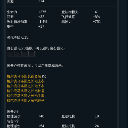
回避
214
生命力
+275
魔法增幅力
+41
回避
+32
飞行速度
+8%
敌对值增加率
-1.4%
精神力
+751
集中
+17
强化等级 0/15
魔石强化(70级以下可以进行魔石强化)
装备齐整套装后，可以产生隐藏效果。
格尔克马洛斯长袍套装
(5)
格尔克马洛斯之长袍上衣
格尔克马洛斯之长袍下衣
格尔克马洛斯之长袍护肩
格尔克马洛斯之长袍手套
格尔克马洛斯之长袍鞋子
装备3个
物理减伤
+40
魔法抵抗
+18
装备5个
物理减伤
+54
魔法抵抗
+24