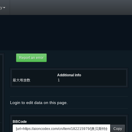
y
Additional info
最大堆放数
1
Login to edit data on this page.
BBCode
Copy